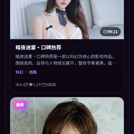
99:21
暗夜迷雾·口碑热荐
暗夜迷雾·口碑热荐是一部以科幻为核心的影视作品，
围绕危机、反转与人物成长展开，整体节奏紧凑，值得
推荐观看。
科幻
· 线路
4.4万
3.2千
6年前
最新