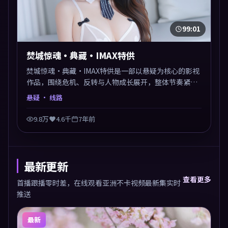
99:01
焚城惊魂·典藏·IMAX特供
焚城惊魂·典藏·IMAX特供是一部以悬疑为核心的影视
作品，围绕危机、反转与人物成长展开，整体节奏紧
凑，值得推荐观看。
悬疑
· 线路
9.8万
4.6千
7年前
最新更新
查看更多
首播跟播零时差，在线观看亚洲不卡视频最新集实时
推送
最新