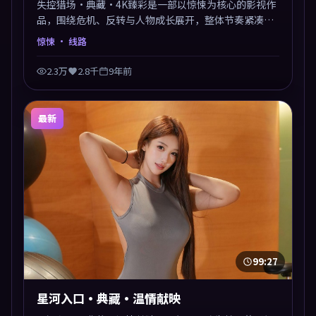
失控猎场·典藏·4K臻彩是一部以惊悚为核心的影视作
品，围绕危机、反转与人物成长展开，整体节奏紧凑，
值得推荐观看。
惊悚
· 线路
2.3万
2.8千
9年前
最新
99:27
星河入口·典藏·温情献映