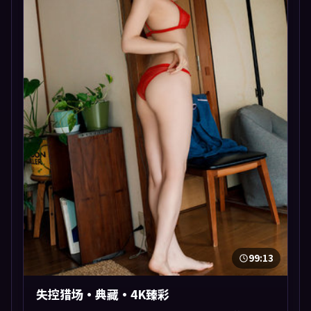
99:13
失控猎场·典藏·4K臻彩