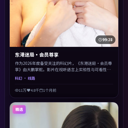
99:28
东港迷局·会员尊享
作为2026年度备受关注的科幻片，《东港迷局·会员尊
享》由大鹏掌舵。影片在视听语言上实验性与可看性兼
顾，人物关系错综复杂，后劲十足。美术与服化还原年
科幻
· 线路
代质感，细节经得起暂停回看。
11万
4.8千
1个月前
精选