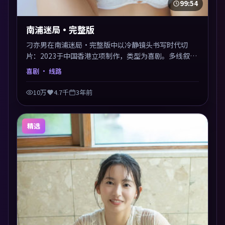
99:54
南浦迷局·完整版
刁亦男在南浦迷局·完整版中以冷静镜头书写时代切
片：2023于中国香港立项制作，类型为喜剧。多线叙事
交汇于终局，真相与救赎并行，适合喜欢细读表演的影
喜剧
· 线路
迷。摄影与配乐高度统一，城市夜景与内心戏互为镜
像。
10万
4.7千
3年前
精选