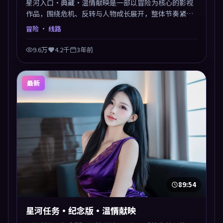
星河入口·典藏·温情献映是一部以冒险为核心的影视
作品，围绕危机、反转与人物成长展开，整体节奏紧
凑，值得推荐观看。
冒险
· 线路
9.6万
4.2千
3年前
最新
89:54
星河任务·纪念版·温情献映