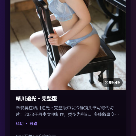
99:49
晴川追光·完整版
奉俊昊在晴川追光·完整版中以冷静镜头书写时代切
片：2023于丹麦立项制作，类型为科幻。多线叙事交汇
于终局，真相与救赎并行，适合喜欢细读表演的影迷。
科幻
· 线路
摄影与配乐高度统一，城市夜景与内心戏互为镜像。