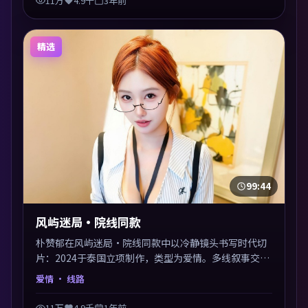
11万
4.9千
3年前
精选
99:44
风屿迷局·院线同款
朴赞郁在风屿迷局·院线同款中以冷静镜头书写时代切
片：2024于泰国立项制作，类型为爱情。多线叙事交汇
于终局，真相与救赎并行，适合喜欢细读表演的影迷。
爱情
· 线路
摄影与配乐高度统一，城市夜景与内心戏互为镜像。
11万
4.9千
1年前