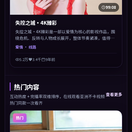
99:08
失控之城·4K臻彩
失控之城·4K臻彩是一部以爱情为核心的影视作品，围
绕危机、反转与人物成长展开，整体节奏紧凑，值得推
荐观看。
爱情
· 线路
5.2万
3.4千
9年前
热门内容
查看更多
互动热度 + 完播率双维排序，在线观看亚洲不卡视频
热门同款一次看齐
热门