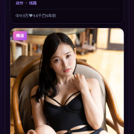
题，节奏张弛有度，留白处耐人寻味。剪辑利落，悬念
动作
· 线路
钩子分布均匀，适合一口气看完。
9.9万
4.6千
6年前
精选