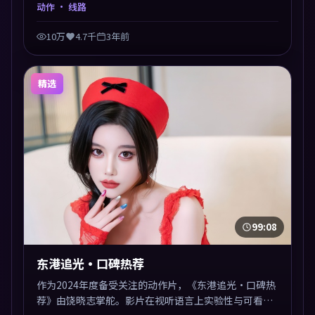
哈·法哈蒂以动作类型外壳探讨信任与背叛，映后讨论
动作
· 线路
度颇高。片尾留白开放解读，关于“选择”的主题余音
绕梁。
10万
4.7千
3年前
精选
99:08
东港追光·口碑热荐
作为2024年度备受关注的动作片，《东港追光·口碑热
荐》由饶晓志掌舵。影片在视听语言上实验性与可看性