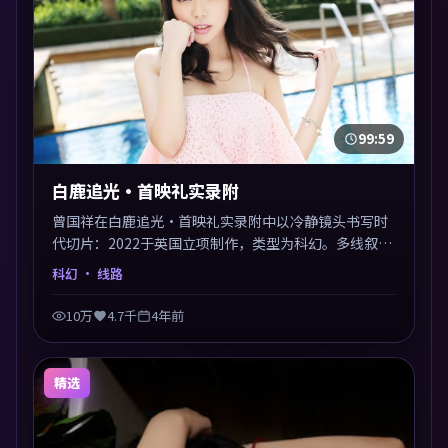
99:59
白鹿追光·首映礼实录附
曾国祥在白鹿追光·首映礼实录附中以冷静镜头书写时
代切片：2022于英国立项制作，类型为科幻。多线叙事
交汇于终局，真相与救赎并行，适合喜欢细读表演的影
科幻
· 线路
迷。摄影与配乐高度统一，城市夜景与内心戏互为镜
像。
10万
4.7千
4年前
精选