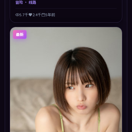
冒险
· 线路
5.7千
2.4千
5年前
最新