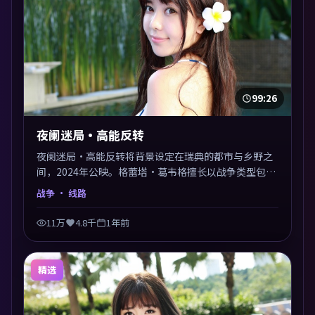
99:26
夜阑迷局·高能反转
夜阑迷局·高能反转将背景设定在瑞典的都市与乡野之
间，2024年公映。格蕾塔·葛韦格擅长以战争类型包裹
社会议题，节奏张弛有度，留白处耐人寻味。剪辑利
战争
· 线路
落，悬念钩子分布均匀，适合一口气看完。
11万
4.8千
1年前
精选