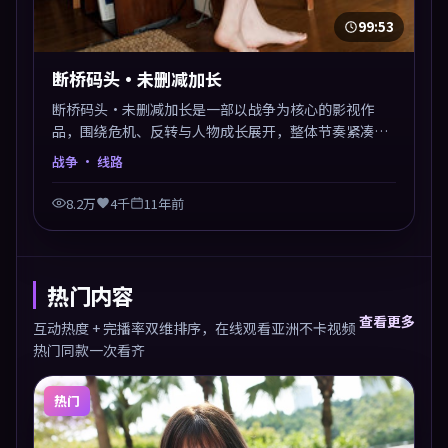
99:53
断桥码头·未删减加长
断桥码头·未删减加长是一部以战争为核心的影视作
品，围绕危机、反转与人物成长展开，整体节奏紧凑，
值得推荐观看。
战争
· 线路
8.2万
4千
11年前
热门内容
查看更多
互动热度 + 完播率双维排序，在线观看亚洲不卡视频
热门同款一次看齐
热门