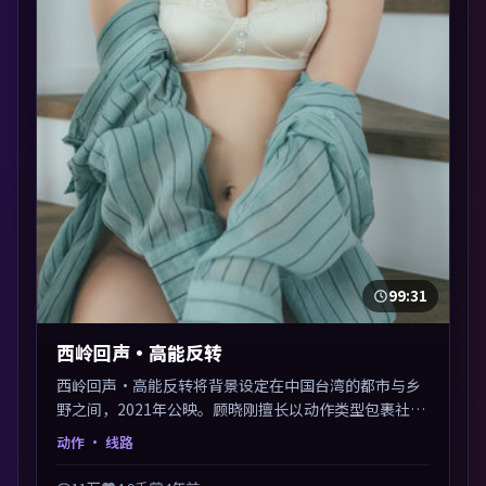
99:31
西岭回声·高能反转
西岭回声·高能反转将背景设定在中国台湾的都市与乡
野之间，2021年公映。顾晓刚擅长以动作类型包裹社会
议题，节奏张弛有度，留白处耐人寻味。剪辑利落，悬
动作
· 线路
念钩子分布均匀，适合一口气看完。