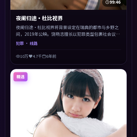
99:46
夜阑归途·杜比视界
夜阑归途·杜比视界将背景设定在瑞典的都市与乡野之
间，2019年公映。饶晓志擅长以犯罪类型包裹社会议
题，节奏张弛有度，留白处耐人寻味。剪辑利落，悬念
犯罪
· 线路
钩子分布均匀，适合一口气看完。
10万
4.7千
6年前
精选