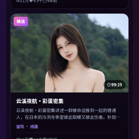
11万
4.9千
4年前
精选
99:25
云溪夜航·彩蛋密集
云溪夜航·彩蛋密集讲述一群被命运推到一起的普通
人，在日本的冷冽冬季里彼此取暖又彼此伤害。朴勋政
以冒险类型外壳探讨信任与背叛，映后讨论度颇高。片
冒险
· 线路
尾留白开放解读，关于“选择”的主题余音绕梁。