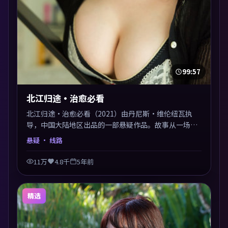
99:57
北江归途·治愈必看
北江归途·治愈必看（2021）由丹尼斯·维伦纽瓦执
导，中国大陆地区出品的一部悬疑作品。故事从一场意
外切入，人物在道德与生存之间反复摇摆，叙事层层推
悬疑
· 线路
进，情绪克制而有力。主演阵容以生活化表演见长，对
手戏火花四溅。
11万
4.8千
5年前
精选