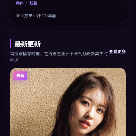
兼顾，人物关系错综复杂，后劲十足。美术与服化还原
动作
· 线路
年代质感，细节经得起暂停回看。
10万
4.6千
2年前
最新更新
查看更多
首播跟播零时差，在线观看亚洲不卡视频最新集实时
推送
最新