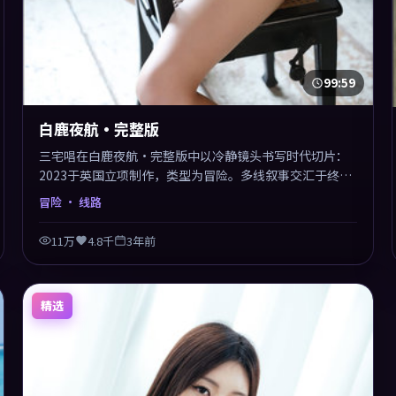
99:59
白鹿夜航·完整版
三宅唱在白鹿夜航·完整版中以冷静镜头书写时代切片：
2023于英国立项制作，类型为冒险。多线叙事交汇于终
局，真相与救赎并行，适合喜欢细读表演的影迷。摄影与
冒险
· 线路
配乐高度统一，城市夜景与内心戏互为镜像。
11万
4.8千
3年前
精选