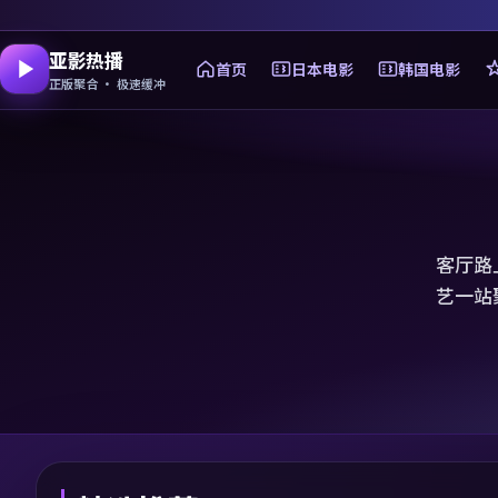
亚影热播
首页
日本电影
韩国电影
正版聚合 · 极速缓冲
客厅路
艺一站