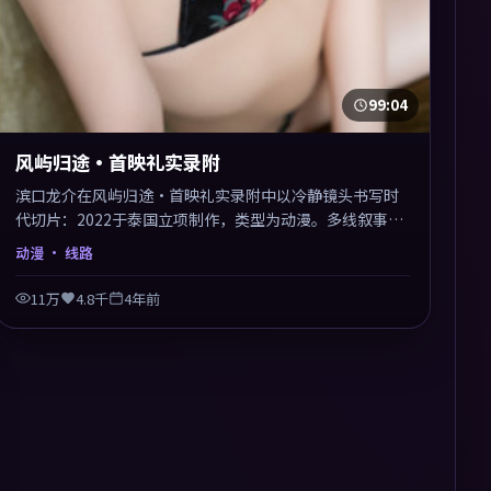
99:04
风屿归途·首映礼实录附
滨口龙介在风屿归途·首映礼实录附中以冷静镜头书写时
代切片：2022于泰国立项制作，类型为动漫。多线叙事交
汇于终局，真相与救赎并行，适合喜欢细读表演的影迷。
动漫
· 线路
摄影与配乐高度统一，城市夜景与内心戏互为镜像。
11万
4.8千
4年前