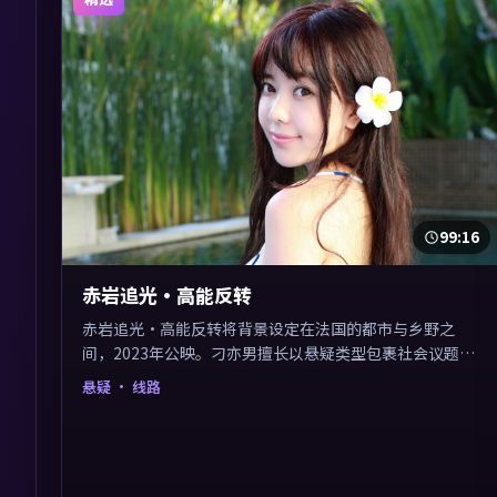
99:16
赤岩追光·高能反转
赤岩追光·高能反转将背景设定在法国的都市与乡野之
间，2023年公映。刁亦男擅长以悬疑类型包裹社会议题，
节奏张弛有度，留白处耐人寻味。剪辑利落，悬念钩子分
悬疑
· 线路
布均匀，适合一口气看完。