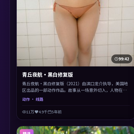
99:42
青丘夜航·黑白修复版
青丘夜航·黑白修复版（2021）由滨口龙介执导，美国地
区出品的一部动作作品。故事从一场意外切入，人物在道
德与生存之间反复摇摆，叙事层层推进，情绪克制而有
动作
· 线路
力。主演阵容以生活化表演见长，对手戏火花四溅。
11万
4.9千
5年前
精选