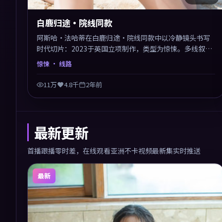
白鹿归途·院线同款
阿斯哈·法哈蒂在白鹿归途·院线同款中以冷静镜头书写
时代切片：2023于英国立项制作，类型为惊悚。多线叙事
交汇于终局，真相与救赎并行，适合喜欢细读表演的影
惊悚
· 线路
迷。摄影与配乐高度统一，城市夜景与内心戏互为镜像。
11万
4.8千
2年前
最新更新
首播跟播零时差，在线观看亚洲不卡视频最新集实时推送
最新