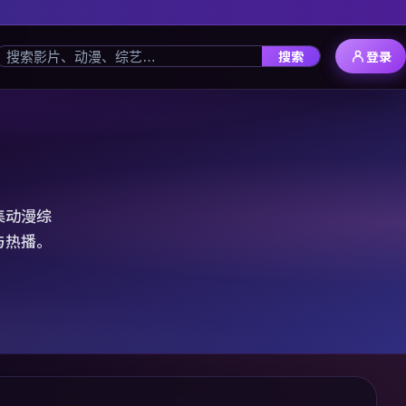
搜索
登录
集动漫综
与热播。