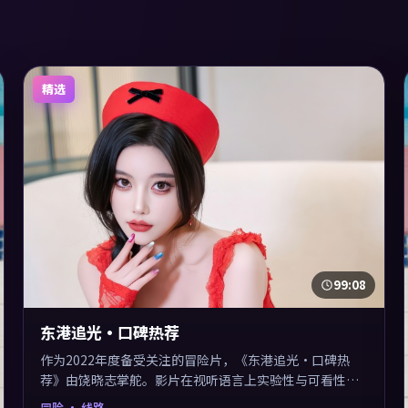
精选
99:08
东港追光·口碑热荐
作为2022年度备受关注的冒险片，《东港追光·口碑热
荐》由饶晓志掌舵。影片在视听语言上实验性与可看性兼
顾，人物关系错综复杂，后劲十足。美术与服化还原年代
冒险
· 线路