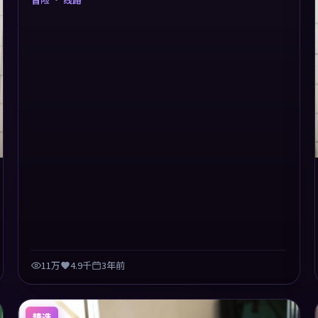
质感，细节经得起暂停回看。
11万
4.9千
3年前
精选