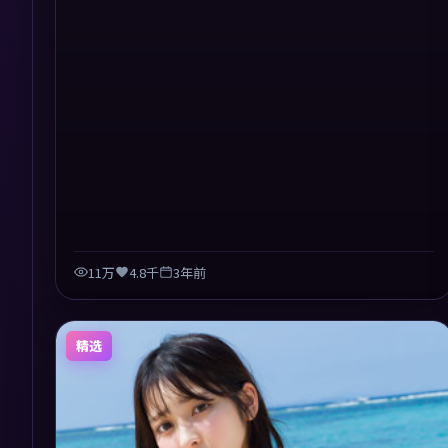
11万
4.8千
3年前
精选