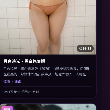
99:32
月台追光·黑白修复版
月台追光·黑白修复版（2026）由是枝裕和执导，伊朗地
区出品的一部惊悚作品。故事从一场意外切入，人物在道
德与生存之间反复摇摆，叙事层层推进，情绪克制而有
惊悚
· 线路
力。主演阵容以生活化表演见长，对手戏火花四溅。
11万
4.8千
2个月前
精选