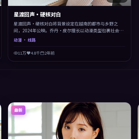
星渡回声·硬核对白
星渡回声·硬核对白将背景设定在越南的都市与乡野之
间，2024年公映。乔丹·皮尔擅长以动漫类型包裹社会议
题，节奏张弛有度，留白处耐人寻味。剪辑利落，悬念钩
动漫
· 线路
子分布均匀，适合一口气看完。
11万
4.8千
2年前
最新