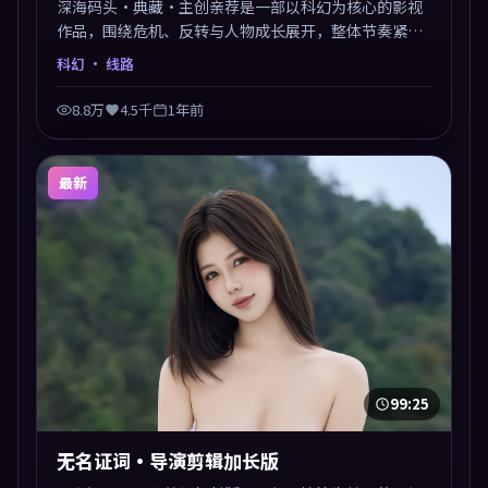
深海码头·典藏·主创亲荐是一部以科幻为核心的影视
作品，围绕危机、反转与人物成长展开，整体节奏紧
凑，值得推荐观看。
科幻
· 线路
8.8万
4.5千
1年前
最新
99:25
无名证词·导演剪辑加长版