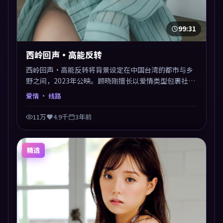
99:31
西岭回声·高能反转
西岭回声·高能反转将背景设定在中国台湾的都市与乡
野之间，2023年公映。顾晓刚擅长以爱情类型包裹社会
议题，节奏张弛有度，留白处耐人寻味。剪辑利落，悬
爱情
· 线路
念钩子分布均匀，适合一口气看完。
11万
4.9千
3年前
精选