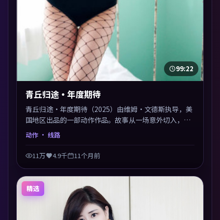
99:22
青丘归途·年度期待
青丘归途·年度期待（2025）由维姆·文德斯执导，美
国地区出品的一部动作作品。故事从一场意外切入，人
物在道德与生存之间反复摇摆，叙事层层推进，情绪克
动作
· 线路
制而有力。主演阵容以生活化表演见长，对手戏火花四
溅。
11万
4.9千
11个月前
精选