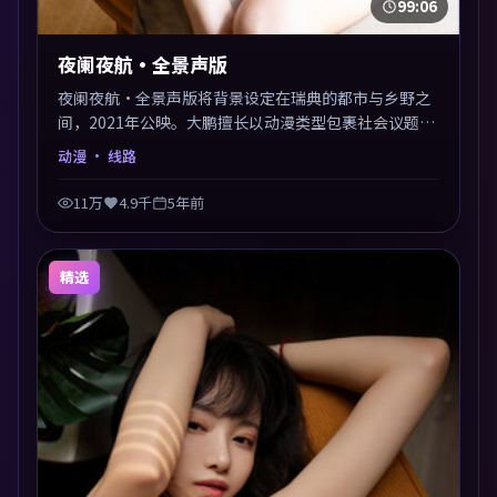
99:06
夜阑夜航·全景声版
夜阑夜航·全景声版将背景设定在瑞典的都市与乡野之
间，2021年公映。大鹏擅长以动漫类型包裹社会议题，
节奏张弛有度，留白处耐人寻味。剪辑利落，悬念钩子
动漫
· 线路
分布均匀，适合一口气看完。
11万
4.9千
5年前
精选