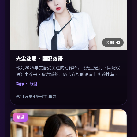
99:43
光尘迷局·国配双语
作为2025年度备受关注的动作片，《光尘迷局·国配双
语》由乔丹·皮尔掌舵。影片在视听语言上实验性与可
看性兼顾，人物关系错综复杂，后劲十足。美术与服化
动作
· 线路
还原年代质感，细节经得起暂停回看。
11万
4.9千
1年前
精选