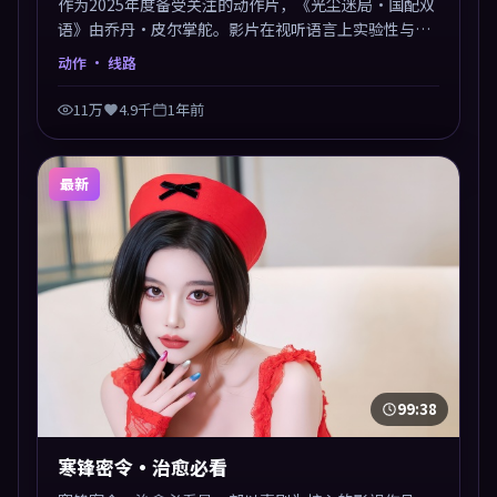
作为2025年度备受关注的动作片，《光尘迷局·国配双
语》由乔丹·皮尔掌舵。影片在视听语言上实验性与可
看性兼顾，人物关系错综复杂，后劲十足。美术与服化
动作
· 线路
还原年代质感，细节经得起暂停回看。
11万
4.9千
1年前
最新
99:38
寒锋密令·治愈必看