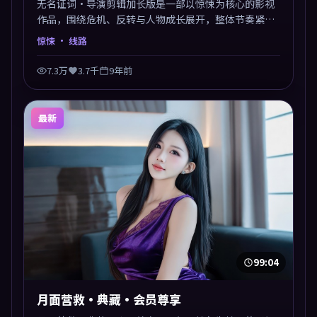
无名证词·导演剪辑加长版是一部以惊悚为核心的影视
作品，围绕危机、反转与人物成长展开，整体节奏紧
凑，值得推荐观看。
惊悚
· 线路
7.3万
3.7千
9年前
最新
99:04
月面营救·典藏·会员尊享