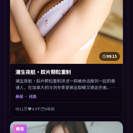
99:15
潮生夜航·胶片颗粒重制
潮生夜航·胶片颗粒重制讲述一群被命运推到一起的普
通人，在加拿大的冷冽冬季里彼此取暖又彼此伤害。曾
国祥以悬疑类型外壳探讨信任与背叛，映后讨论度颇
悬疑
· 线路
高。片尾留白开放解读，关于“选择”的主题余音绕
梁。
11万
4.9千
6年前
精选