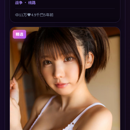
题，节奏张弛有度，留白处耐人寻味。剪辑利落，悬念
战争
· 线路
钩子分布均匀，适合一口气看完。
11万
4.9千
5年前
精选