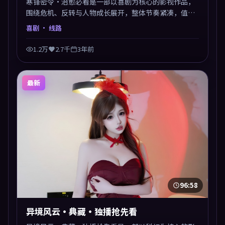
寒锋密令·治愈必看是一部以喜剧为核心的影视作品，
围绕危机、反转与人物成长展开，整体节奏紧凑，值得
推荐观看。
喜剧
· 线路
1.2万
2.7千
3年前
最新
96:58
异境风云·典藏·独播抢先看