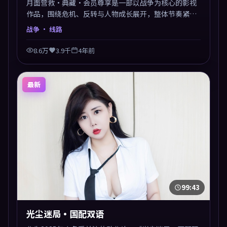
月面营救·典藏·会员尊享是一部以战争为核心的影视
作品，围绕危机、反转与人物成长展开，整体节奏紧
凑，值得推荐观看。
战争
· 线路
8.6万
3.9千
4年前
最新
99:43
光尘迷局·国配双语