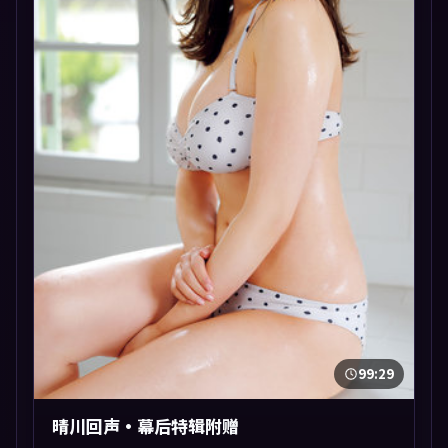
99:29
晴川回声·幕后特辑附赠