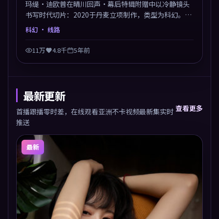
玛缇·迪欧普在晴川回声·幕后特辑附赠中以冷静镜头
书写时代切片：2020于丹麦立项制作，类型为科幻。多
线叙事交汇于终局，真相与救赎并行，适合喜欢细读表
科幻
· 线路
演的影迷。摄影与配乐高度统一，城市夜景与内心戏互
为镜像。
11万
4.8千
5年前
最新更新
查看更多
首播跟播零时差，在线观看亚洲不卡视频最新集实时
推送
最新