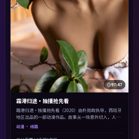
97:47
霜港归途·独播抢先看
霜港归途·独播抢先看（2020）由朴勋政执导，西班牙
地区出品的一部动漫作品。故事从一场意外切入，人物
在道德与生存之间反复摇摆，叙事层层推进，情绪克制
动漫
· 线路
而有力。主演阵容以生活化表演见长，对手戏火花四
溅。