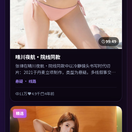
99:49
晴川夜航·院线同款
张律在晴川夜航·院线同款中以冷静镜头书写时代切
片：2021于丹麦立项制作，类型为悬疑。多线叙事交汇
于终局，真相与救赎并行，适合喜欢细读表演的影迷。
悬疑
· 线路
摄影与配乐高度统一，城市夜景与内心戏互为镜像。
11万
4.9千
4年前
精选