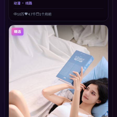
达尼诺以动漫类型外壳探讨信任与背叛，映后讨论度颇
动漫
· 线路
高。片尾留白开放解读，关于“选择”的主题余音绕
梁。
10万
4.7千
1个月前
精选