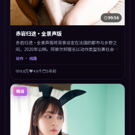
99:56
赤岩归途·全景声版
赤岩归途·全景声版将背景设定在法国的都市与乡野之
间，2020年公映。阿彼尔邦擅长以动作类型包裹社会议
题，节奏张弛有度，留白处耐人寻味。剪辑利落，悬念
动作
· 线路
钩子分布均匀，适合一口气看完。
9.8万
4.6千
5年前
精选