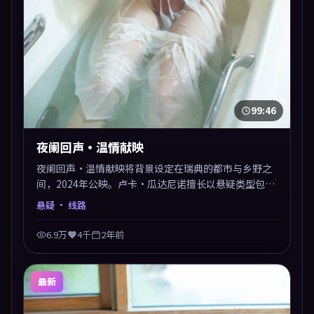
99:46
夜阑回声·温情献映
夜阑回声·温情献映将背景设定在瑞典的都市与乡野之
间，2024年公映。卢卡·瓜达尼诺擅长以悬疑类型包裹
社会议题，节奏张弛有度，留白处耐人寻味。剪辑利
悬疑
· 线路
落，悬念钩子分布均匀，适合一口气看完。
6.9万
4千
2年前
最新