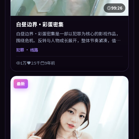
99:26
白昼边界·彩蛋密集
白昼边界·彩蛋密集是一部以犯罪为核心的影视作品，
围绕危机、反转与人物成长展开，整体节奏紧凑，值得
推荐观看。
犯罪
· 线路
1万
2.5千
9年前
最新