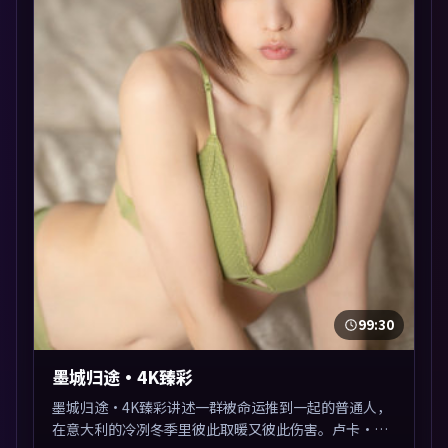
99:30
墨城归途·4K臻彩
墨城归途·4K臻彩讲述一群被命运推到一起的普通人，
在意大利的冷冽冬季里彼此取暖又彼此伤害。卢卡·瓜