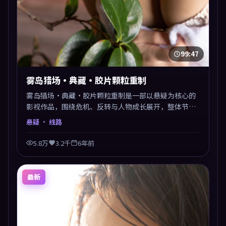
99:47
雾岛猎场·典藏·胶片颗粒重制
雾岛猎场·典藏·胶片颗粒重制是一部以悬疑为核心的
影视作品，围绕危机、反转与人物成长展开，整体节奏
紧凑，值得推荐观看。
悬疑
· 线路
5.8万
3.2千
6年前
最新