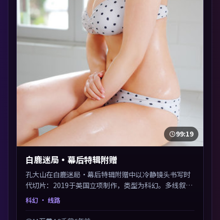
99:19
白鹿迷局·幕后特辑附赠
孔大山在白鹿迷局·幕后特辑附赠中以冷静镜头书写时
代切片：2019于英国立项制作，类型为科幻。多线叙事
交汇于终局，真相与救赎并行，适合喜欢细读表演的影
科幻
· 线路
迷。摄影与配乐高度统一，城市夜景与内心戏互为镜
像。