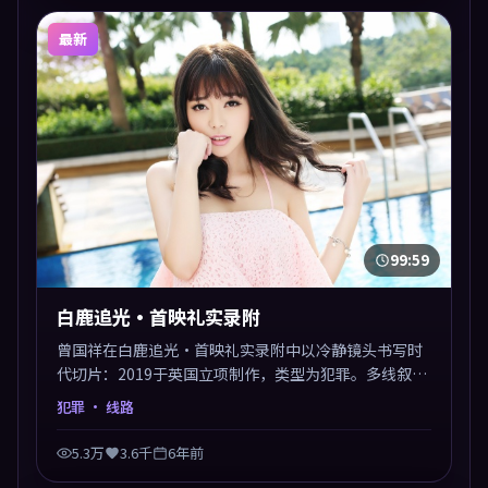
最新
99:59
白鹿追光·首映礼实录附
曾国祥在白鹿追光·首映礼实录附中以冷静镜头书写时
代切片：2019于英国立项制作，类型为犯罪。多线叙事
交汇于终局，真相与救赎并行，适合喜欢细读表演的影
犯罪
· 线路
迷。摄影与配乐高度统一，城市夜景与内心戏互为镜
像。
5.3万
3.6千
6年前