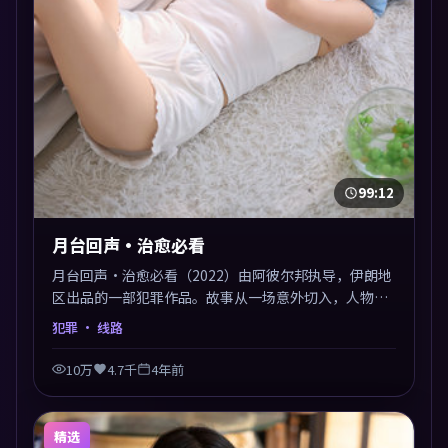
99:12
月台回声·治愈必看
月台回声·治愈必看（2022）由阿彼尔邦执导，伊朗地
区出品的一部犯罪作品。故事从一场意外切入，人物在
道德与生存之间反复摇摆，叙事层层推进，情绪克制而
犯罪
· 线路
有力。主演阵容以生活化表演见长，对手戏火花四溅。
10万
4.7千
4年前
精选