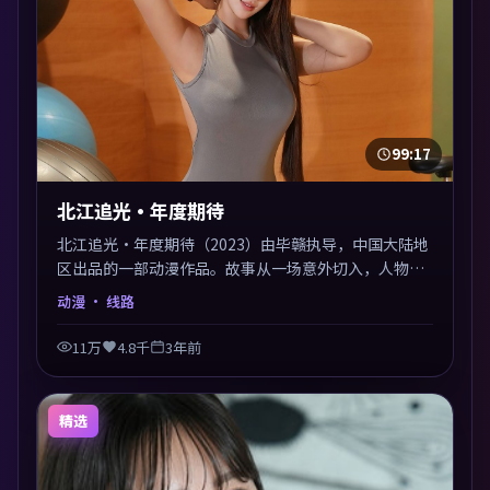
99:17
北江追光·年度期待
北江追光·年度期待（2023）由毕赣执导，中国大陆地
区出品的一部动漫作品。故事从一场意外切入，人物在
道德与生存之间反复摇摆，叙事层层推进，情绪克制而
动漫
· 线路
有力。主演阵容以生活化表演见长，对手戏火花四溅。
11万
4.8千
3年前
精选