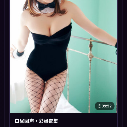
99:52
白昼回声·彩蛋密集