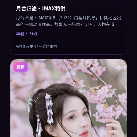
月台归途·IMAX特供
月台归途·IMAX特供（2024）由程耳执导，伊朗地区出
品的一部动漫作品。故事从一场意外切入，人物在道德
与生存之间反复摇摆，叙事层层推进，情绪克制而有
动漫
· 线路
力。主演阵容以生活化表演见长，对手戏火花四溅。
7.5万
4.1千
2年前
最新