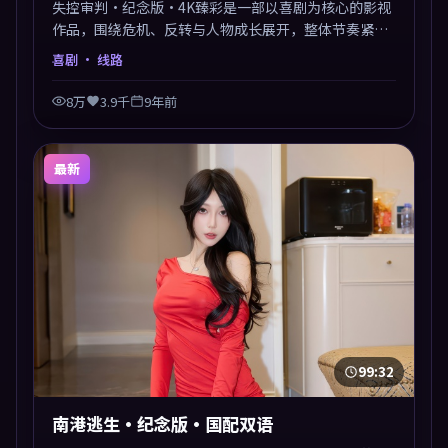
失控审判·纪念版·4K臻彩是一部以喜剧为核心的影视
作品，围绕危机、反转与人物成长展开，整体节奏紧
凑，值得推荐观看。
喜剧
· 线路
8万
3.9千
9年前
最新
99:32
南港逃生·纪念版·国配双语