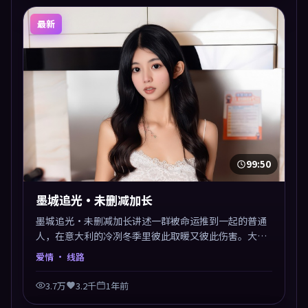
最新
99:50
墨城追光·未删减加长
墨城追光·未删减加长讲述一群被命运推到一起的普通
人，在意大利的冷冽冬季里彼此取暖又彼此伤害。大鹏
以爱情类型外壳探讨信任与背叛，映后讨论度颇高。片
爱情
· 线路
尾留白开放解读，关于“选择”的主题余音绕梁。
3.7万
3.2千
1年前