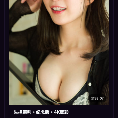
98:07
失控审判·纪念版·4K臻彩